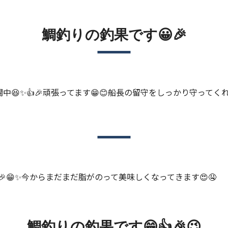
鯛釣りの釣果です😀🎉
😆✨👍🎉頑張ってます😁😊船長の留守をしっかり守ってくれ
😁✨今からまだまだ脂がのって美味しくなってきます😍🤤
鯛釣りの釣果です😁👍🎉😉