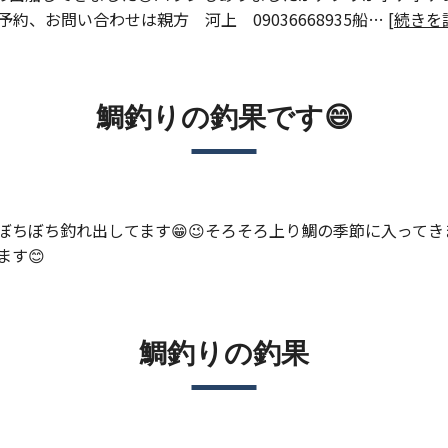
のご予約、お問い合わせは親方 河上 09036668935船… [
続きを
鯛釣りの釣果です😄
ちぼち釣れ出してます😁😉そろそろ上り鯛の季節に入ってきます
す😊
鯛釣りの釣果