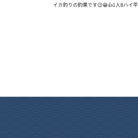
イカ釣りの釣果です😉😁👍1人8ハイ